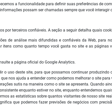
rnecemos a funcionalidade para definir suas preferências de co
as informações possam ser chamadas sempre que você interagir 
or terceiros confiáveis. A seção a seguir detalha quais cookie
ções de análise mais difundidas e confiáveis ​​da Web, para
ar itens como quanto tempo você gasta no site e as páginas 
sulte a página oficial do Google Analytics.
dir o uso deste site, para que possamos continuar produzindo 
o que nos ajuda a entender como podemos melhorar o site para 
erações sutis na maneira como o site se apresenta. Quando ai
 consistente enquanto estiver no site, enquanto entendemos qua
os as estatísticas sobre quantos visitantes de nosso site rea
 significa que podemos fazer previsões de negócios com preci